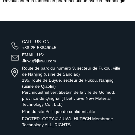
Révolutionner la fabrication pharmaceutique avec la technologie des membranes UF
CALL_US_ON:
+86-25-58849045
EMAIL_US:
Jiuwu@jiuwu.com
Route de parc du numéro 9, secteur de Pukou, ville
de Nanjing (usine de Sanqiao)
195, route de Buyue, secteur de Pukou, Nanjing
(usine de Qiaolin)
Parc industriel vert tibétain de la ville de Golmud,
province du Qinghai (Tibet Jiuwu New Material
Technology Co., Ltd.)
Plan du site
Politique de confidentialité
FOOTER_COPY ©
JIUWU HI-TECH Membrane
Technology
ALL_RIGHTS.