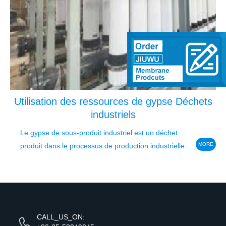
Utilisation des ressources de gypse Déchets
industriels
Le gypse de sous-produit industriel est un déchet
MORE
produit dans le processus de production industrielle.
Le composant principal est CaSO4 · 2H2O. Comment
utiliser la haute valeur ajoutée et l'utilisation des
ressources est le principal...
CALL_US_ON: