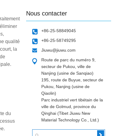
Nous contacter
raitement
 éliminer
+86-25-58849045
s,
+86-25-58749295
ne qualité
court, la
Jiuwu@jiuwu.com
 de
Route de parc du numéro 9,
ipale.
secteur de Pukou, ville de
Nanjing (usine de Sanqiao)
195, route de Buyue, secteur de
Pukou, Nanjing (usine de
Qiaolin)
Parc industriel vert tibétain de la
ville de Golmud, province du
ute du
Qinghai (Tibet Jiuwu New
Material Technology Co., Ltd.)
ocessus
ée.