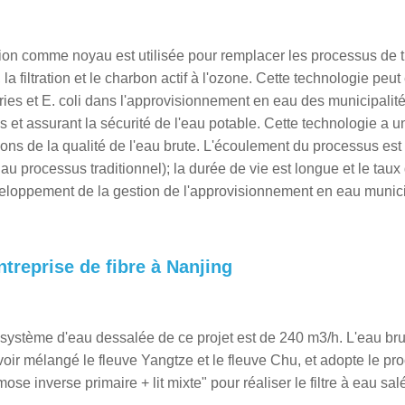
on comme noyau est utilisée pour remplacer les processus de t
, la filtration et le charbon actif à l'ozone. Cette technologie peut
es et E. coli dans l'approvisionnement en eau des municipalité
 et assurant la sécurité de l'eau potable. Cette technologie a u
ations de la qualité de l'eau brute. L'écoulement du processus est 
 au processus traditionnel); la durée de vie est longue et le taux
éveloppement de la gestion de l'approvisionnement en eau munic
ntreprise de fibre à Nanjing
u système d'eau dessalée de ce projet est de 240 m3/h. L'eau br
voir mélangé le fleuve Yangtze et le fleuve Chu, et adopte le pr
mose inverse primaire + lit mixte" pour réaliser le filtre à eau sal