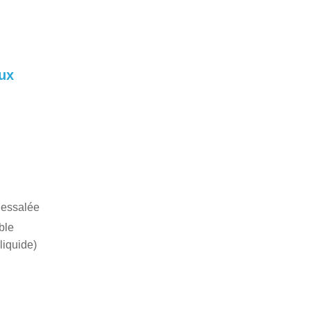
aux
dessalée
ble
liquide)