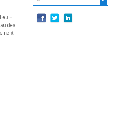
lieu +
'eau des
nement