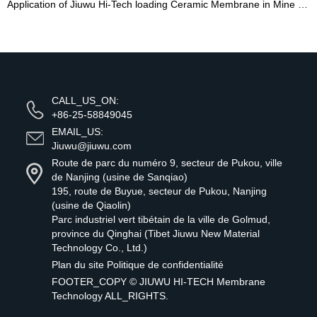
Application of Jiuwu Hi-Tech loading Ceramic Membrane in Mine Water Treatment Industry - 翻译中...
CALL_US_ON:
+86-25-58849045
EMAIL_US:
Jiuwu@jiuwu.com
Route de parc du numéro 9, secteur de Pukou, ville
de Nanjing (usine de Sanqiao)
195, route de Buyue, secteur de Pukou, Nanjing
(usine de Qiaolin)
Parc industriel vert tibétain de la ville de Golmud,
province du Qinghai (Tibet Jiuwu New Material
Technology Co., Ltd.)
Plan du site
Politique de confidentialité
FOOTER_COPY ©
JIUWU HI-TECH Membrane
Technology
ALL_RIGHTS.