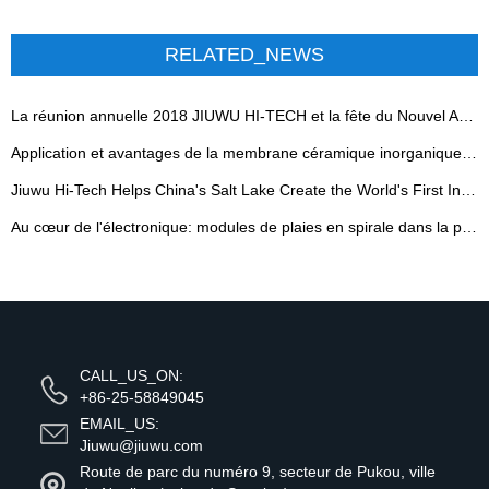
RELATED_NEWS
La réunion annuelle 2018 JIUWU HI-TECH et la fête du Nouvel An 2019 ont eu lieu avec succès
Application et avantages de la membrane céramique inorganique dans l'industrie de la fermentation
Jiuwu Hi-Tech Helps China's Salt Lake Create the World's First Industrial Benchmark for Raw Brine Adsorption - 翻译中...
Au cœur de l'électronique: modules de plaies en spirale dans la production d'eau ultra-pure
CALL_US_ON:
+86-25-58849045
EMAIL_US:
Jiuwu@jiuwu.com
Route de parc du numéro 9, secteur de Pukou, ville